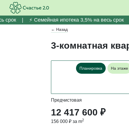
Главная
Квартиры
3-комнатная кварти
сь срок | ⚡️ Семейная ипотека 3,5% на весь срок |
← Назад
3-комнатная кв
Планировка
На этаже
Предчистовая
12 417 600 ₽
2
156 000 ₽ за m