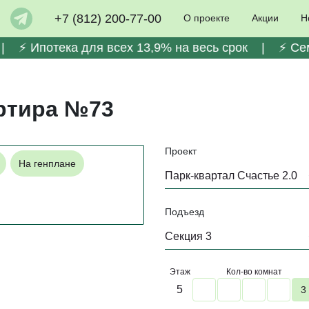
ра №73
+7 (812) 200-77-00
О проекте
Акции
Н
 ⚡️ Ипотека для всех 13,9% на весь срок | ⚡️ Сем
артира №73
Проект
На генплане
Парк-квартал Счастье 2.0
Подъезд
Секция 3
Этаж
Кол-во комнат
5
3