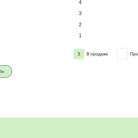
4
3
2
1
3
В продаже
Про
йн