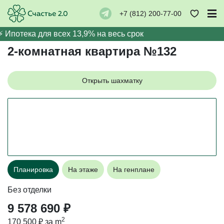
+7 (812) 200-77-00
← Назад
️ Ипотека для всех 13,9% на весь срок
2-комнатная квартира №132
Открыть шахматку
Планировка
На этаже
На генплане
Без отделки
9 578 690 ₽
2
170 500 ₽ за m